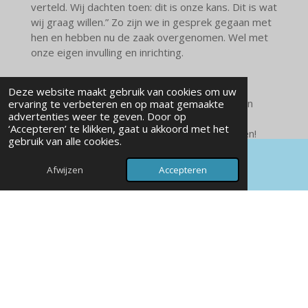
verteld. Wij dachten toen: dit is onze kans. Dit is wat
wij graag willen.” Zo zijn we in gesprek gegaan met
hen en hebben nu de zaak overgenomen. Wel met
onze eigen invulling en inrichting.
Deze website maakt gebruik van cookies om uw
We streven er naar om de wijk te voorzien van
ervaring te verbeteren en op maat gemaakte
advertenties weer te geven. Door op
heerlijke verse vis en zo onze mooie
‘Accepteren’ te klikken, gaat u akkoord met het
Oosterparkwijk een stukje completer te maken!
gebruik van alle cookies.
Afwijzen
Accepteren
E-mailadres
Kaart
Zaagmuldersweg 67B
9713 LG Groningen
KvK nummer: 96575387
info@viskiosk-oosterpark.nl