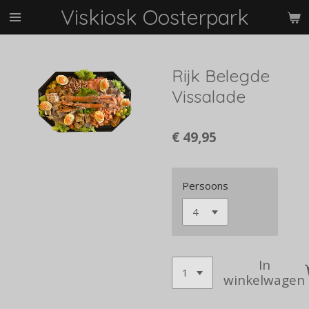
Viskiosk Oosterpark
Ga
direct
naar
de
Rijk Belegde
hoofdinhoud
Vissalade
€ 49,95
Persoons
In
winkelwagen