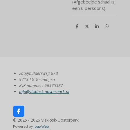
(Afgebeelde schaal is
een 6 persoons).
D
D
S
D
e
e
h
e
l
e
a
l
e
l
r
e
n
e
n
Zaagmuldersweg 67B
9713 LG Groningen
KvK nummer: 96575387
info@viskiosk-oosterpark.nl
F
a
© 2025 - 2026 Viskiosk-Oosterpark
c
Powered by
JouwWeb
e