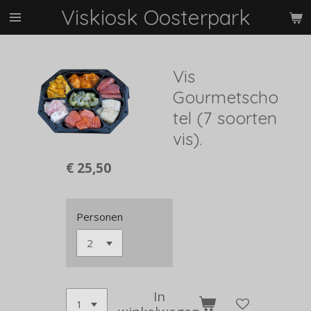
Viskiosk Oosterpark
Ga
direct
naar
de
Vis
hoofdinhoud
Gourmetscho
tel (7 soorten
vis).
€ 25,50
Personen
In