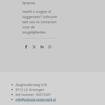
farieren.
Heeft u vragen of
suggesties? Schroom
niet ons te contacten
voor de
mogelijkheden.
D
D
S
D
e
e
h
e
l
e
a
l
e
l
r
e
n
e
n
Zaagmuldersweg 67B
9713 LG Groningen
KvK nummer: 96575387
info@viskiosk-oosterpark.nl